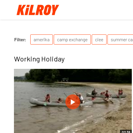
Filter:
amerika
camp exchange
ciee
summer c
Working Holiday
02:36