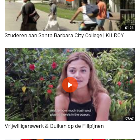
01:24
Studeren aan Santa Barbara City College | KILROY
07:47
Vrijwilligerswerk & Duiken op de Filipijnen