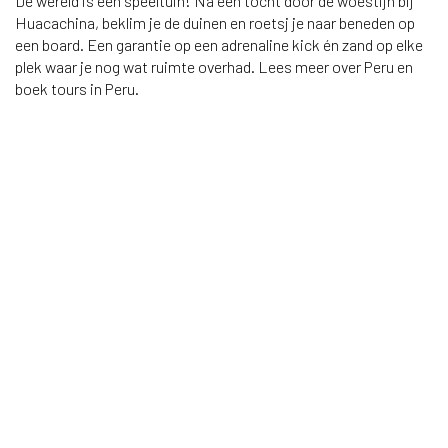
De wereld is een speeltuin! Na een tocht door de woestijn bij
Huacachina, beklim je de duinen en roetsj je naar beneden op
een board. Een garantie op een adrenaline kick én zand op elke
plek waar je nog wat ruimte overhad. Lees meer over Peru en
boek tours in Peru.