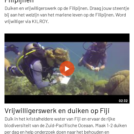
Duiken en vrijwilligerswerk op de Filipijnen. Draag jouw steentje
bij aan het welzijn van het mariene leven op de Filipijnen. Word
vrijwilliger via KILROY.
02:32
Vrijwilligerswerk en duiken op Fiji
Duik in het kristalheldere water van Fiji en ervaar de rijke
biodiversiteit van de Zuid-Pacifische Oceaan. Maak 1-2 duiken
per dag en help onderzoek doen naar het behouden en