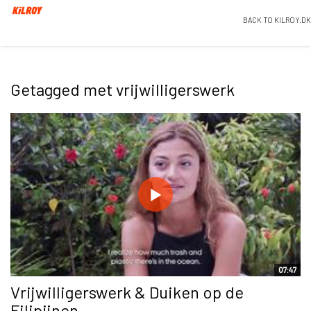
BACK TO KILROY.DK
Getagged met vrijwilligerswerk
07:47
Vrijwilligerswerk & Duiken op de
Filipijnen