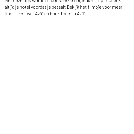
Met deze tips wordt Zuidoost-Azië nóg leuker! Tip 1: Check
altijd je hotel voordat je betaalt Bekijk het filmpje voor meer
tips. Lees over Azië en boek tours in Azië.