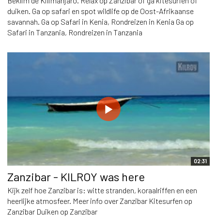
Beklim de Kilimanjaro. Relax op Zanzibar of ga kitesurfen of
duiken. Ga op safari en spot wildlife op de Oost-Afrikaanse
savannah. Ga op Safari in Kenia, Rondreizen in Kenia Ga op
Safari in Tanzania, Rondreizen in Tanzania
02:31
Zanzibar - KILROY was here
Kijk zelf hoe Zanzibar is: witte stranden, koraalriffen en een
heerlijke atmosfeer. Meer info over Zanzibar Kitesurfen op
Zanzibar Duiken op Zanzibar