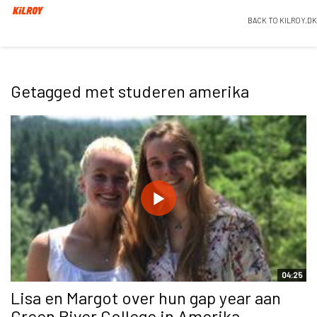
BACK TO KILROY.DK
Getagged met studeren amerika
04:25
Lisa en Margot over hun gap year aan
Green River College in Amerika