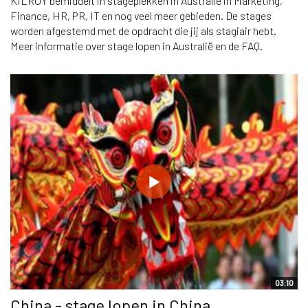
KILROY bemiddelt in stageplekken in Australië in Marketing,
Finance, HR, PR, IT en nog veel meer gebieden. De stages
worden afgestemd met de opdracht die jij als stagiair hebt.
Meer informatie over stage lopen in Australië en de FAQ.
03:10
China - stage lopen in China