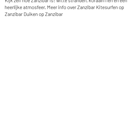
Kijk zelf hoe Zanzibar is: witte stranden, koraalriffen en een
heerlijke atmosfeer. Meer info over Zanzibar Kitesurfen op
Zanzibar Duiken op Zanzibar