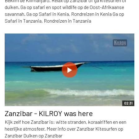
Beklim de Kilimanjaro. Relax op Zanzibar of ga kitesurfen of
duiken. Ga op safari en spot wildlife op de Oost-Afrikaanse
savannah. Ga op Safari in Kenia, Rondreizen in Kenia Ga op
Safari in Tanzania, Rondreizen in Tanzania
02:31
Zanzibar - KILROY was here
Kijk zelf hoe Zanzibar is: witte stranden, koraalriffen en een
heerlijke atmosfeer. Meer info over Zanzibar Kitesurfen op
Zanzibar Duiken op Zanzibar