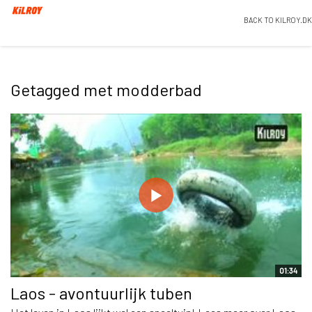
BACK TO KILROY.DK
Getagged met modderbad
01:34
Laos - avontuurlijk tuben