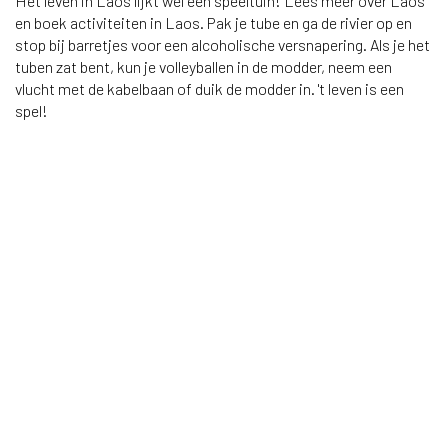
Het leven in Laos lijkt wel een speeltuin! Lees meer over Laos
en boek activiteiten in Laos. Pak je tube en ga de rivier op en
stop bij barretjes voor een alcoholische versnapering. Als je het
tuben zat bent, kun je volleyballen in de modder, neem een
vlucht met de kabelbaan of duik de modder in. 't leven is een
spel!