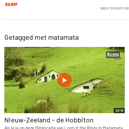
BACK TO KILROY.DK
Getagged met matamata
02:16
Nieuw-Zeeland - de Hobbiton
Als je je op deze filmlocatie van Lord of the Rings in Matamata