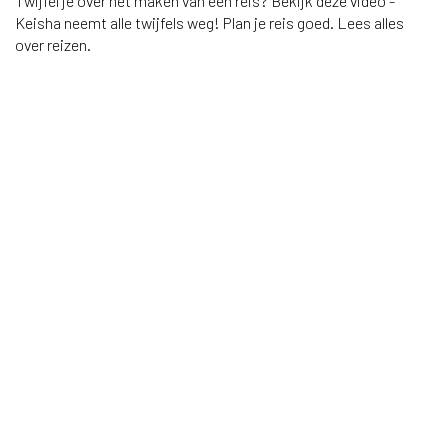
Twijfel je over het maken van een reis? Bekijk deze video -
Keisha neemt alle twijfels weg! Plan je reis goed. Lees alles
over reizen.