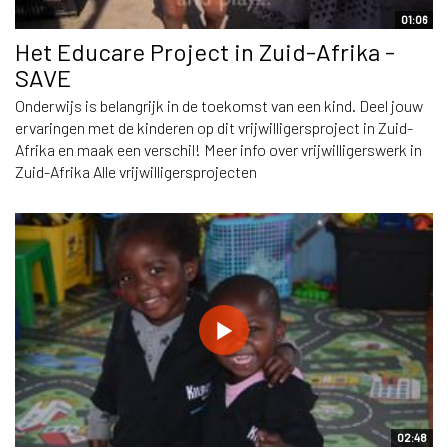
01:06
Het Educare Project in Zuid-Afrika -
SAVE
Onderwijs is belangrijk in de toekomst van een kind. Deel jouw
ervaringen met de kinderen op dit vrijwilligersproject in Zuid-
Afrika en maak een verschil! Meer info over vrijwilligerswerk in
Zuid-Afrika Alle vrijwilligersprojecten
02:48