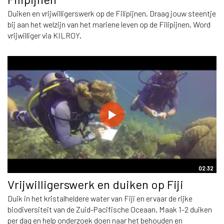
Duiken en vrijwilligerswerk op de Filipijnen. Draag jouw steentje
bij aan het welzijn van het mariene leven op de Filipijnen. Word
vrijwilliger via KILROY.
02:32
Vrijwilligerswerk en duiken op Fiji
Duik in het kristalheldere water van Fiji en ervaar de rijke
biodiversiteit van de Zuid-Pacifische Oceaan. Maak 1-2 duiken
per dag en help onderzoek doen naar het behouden en