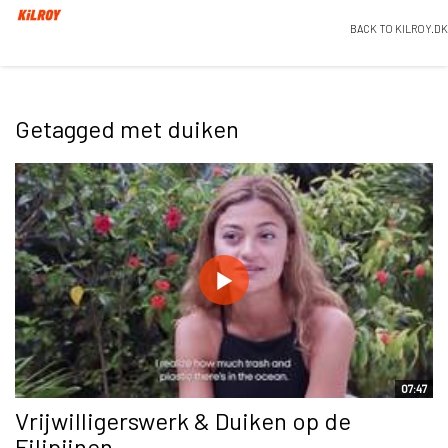
BACK TO KILROY.DK
Getagged met duiken
07:47
Vrijwilligerswerk & Duiken op de
Filipijnen