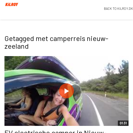
BACK TO KILROY.DK
Getagged met camperreis nieuw-
zeeland
01:31
EV electrische camper in Nieuw-