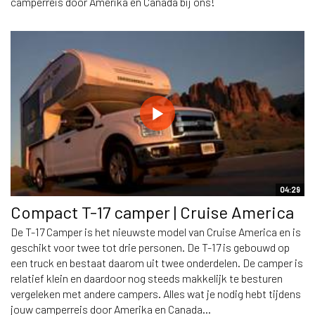
camperreis door Amerika en Canada bij ons!
04:29
Compact T-17 camper | Cruise America
De T-17 Camper is het nieuwste model van Cruise America en is
geschikt voor twee tot drie personen. De T-17 is gebouwd op
een truck en bestaat daarom uit twee onderdelen. De camper is
relatief klein en daardoor nog steeds makkelijk te besturen
vergeleken met andere campers. Alles wat je nodig hebt tijdens
jouw camperreis door Amerika en Canada...