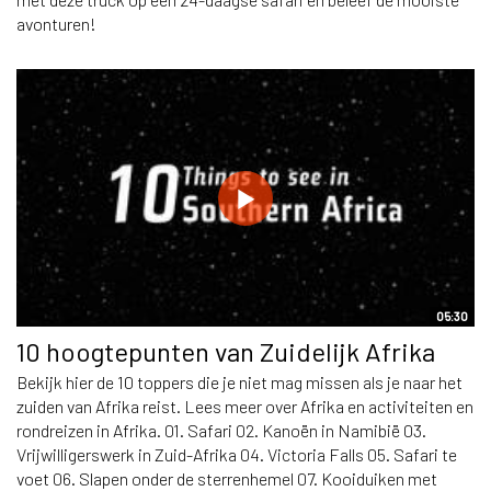
avonturen!
05:30
10 hoogtepunten van Zuidelijk Afrika
Bekijk hier de 10 toppers die je niet mag missen als je naar het
zuiden van Afrika reist. Lees meer over Afrika en activiteiten en
rondreizen in Afrika. 01. Safari 02. Kanoën in Namibië 03.
Vrijwilligerswerk in Zuid-Afrika 04. Victoria Falls 05. Safari te
voet 06. Slapen onder de sterrenhemel 07. Kooiduiken met