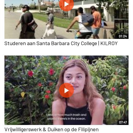
01:24
Studeren aan Santa Barbara City College | KILROY
07:47
Vrijwilligerswerk & Duiken op de Filipijnen