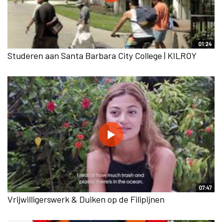
01:24
Studeren aan Santa Barbara City College | KILROY
07:47
Vrijwilligerswerk & Duiken op de Filipijnen