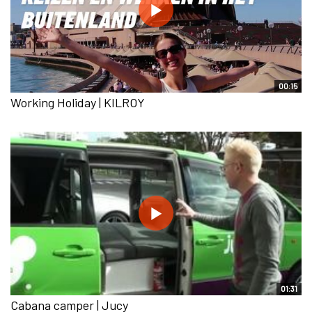
00:15
Working Holiday | KILROY
01:31
Cabana camper | Jucy