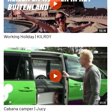
00:15
Working Holiday | KILROY
01:31
Cabana camper | Jucy