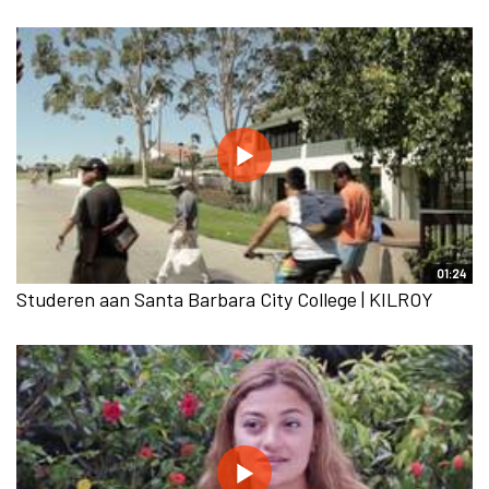
01:24
Studeren aan Santa Barbara City College | KILROY