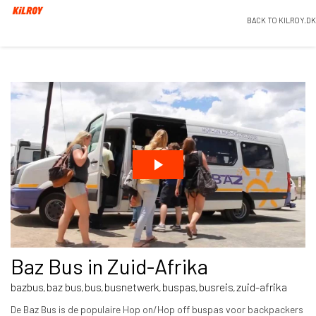
BACK TO KILROY.DK
Baz Bus in Zuid-Afrika
bazbus
baz bus
bus
busnetwerk
buspas
busreis
zuid-afrika
,
,
,
,
,
,
De Baz Bus is de populaire Hop on/Hop off buspas voor backpackers